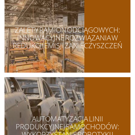
ZALETY RAMION ODCIĄGOWYCH:
INNOWACYJNE ROZWIĄZANIA W
REDUKCJI EMISJI ZANIECZYSZCZEŃ
AUTOMATYZACJA LINII
PRODUKCYJNEJ SAMOCHODÓW:
WYKORZYSTANIE ROBOTYKI I