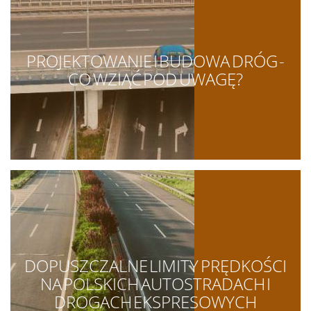
PROJEKTOWANIE I BUDOWA DRÓG -
CO WZIĄĆ POD UWAGĘ?
DOPUSZCZALNE LIMITY PRĘDKOŚCI
NA POLSKICH AUTOSTRADACH I
DROGACH EKSPRESOWYCH